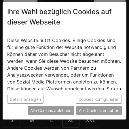
Ihre Wahl bezüglich Cookies auf
dieser Webseite
T-Shirt Schwarz Adult - XL
Diese Website nutzt Cookies. Einige Cookies sind
für eine gute Funktion der Website notwendig und
Unser Grizzlies T-Shirt ist der perfekte Begleiter – ob in
können daher vom Besucher nicht abgelehnt
der Eishalle, beim Training oder im Alltag. Aus
werden, wenn Sie diese Website besuchen möchten.
hochwertiger Baumwolle gefertigt, sorgt es für
Andere Cookies werden von Partnern zu
angenehmen Tragekomfort und zeigt mit dem
Analysezwecken verwendet, oder um Funktionen
markanten GRIZZLIES-Print stolz deine
von Sozial Media Plattformen anbieten zu können.
Vereinszugehörigkeit.
Diese können auf Wunsch abgelehnt werden. Sofern
sie unsere Webseite weiter nutzen, geben Sie
Details anzeigen
Cookies Konfigurieren
Einwilligung zu unseren Cookies.
Größe auswählen:
Alle Cookies ablehnen
Alle Cookies erlauben
S
M
L
XL
XXL