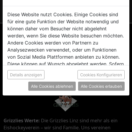
typischen Grizzlies-Style und zeig überall deine
Leidenschaft für Eishockey in Linz!
Diese Website nutzt Cookies. Einige Cookies sind
für eine gute Funktion der Website notwendig und
können daher vom Besucher nicht abgelehnt
werden, wenn Sie diese Website besuchen möchten.
Andere Cookies werden von Partnern zu
Analysezwecken verwendet, oder um Funktionen
von Sozial Media Plattformen anbieten zu können.
AGB
Datenschutz
Impressum
Diese können auf Wunsch abgelehnt werden. Sofern
sie unsere Webseite weiter nutzen, geben Sie
Details anzeigen
Cookies Konfigurieren
Einwilligung zu unseren Cookies.
Alle Cookies ablehnen
Alle Cookies erlauben
Grizzlies Werte:
Die Grizzlies Linz sind mehr als ein
Eishockeyverein – wir sind Familie. Uns vereinen