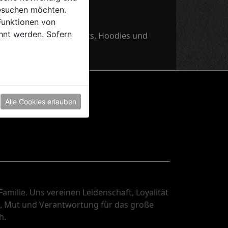
esuchen möchten.
Funktionen von
hnt werden. Sofern
s Rudels. Entdecke Shirts, Hoodies und
Alle Cookies erlauben
Familie. Uns vereinen Leidenschaft, Loyalität
z, Mut und Verantwortung für das große
h.