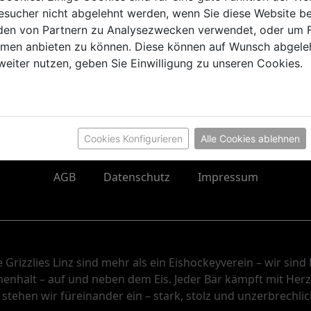
sucher nicht abgelehnt werden, wenn Sie diese Website b
en von Partnern zu Analysezwecken verwendet, oder um 
ormen anbieten zu können. Diese können auf Wunsch abgele
lltag – mit unserer
Grizzlies Fanwear
bist du immer Teil de
weiter nutzen, geben Sie Einwilligung zu unseren Cookies.
überall deine Leidenschaft für Eishockey in Linz!
Cookies Konfigurieren
Alle Cookies ablehnen
AGB
Datenschutz
Impressum
 Grizzlies Linz sind mehr als ein Eishockeyverein – wir sind 
nhalt – auf und neben dem Eis. Jeder Bär kämpft mit Her
tehen wir füreinander ein – stark, stolz und unzerbrechlic