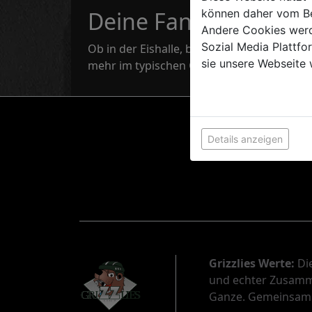
können daher vom Be
Deine Fanartikel
Andere Cookies werd
Sozial Media Plattf
Ob in der Eishalle, beim Training oder im A
sie unsere Webseite 
mehr im typischen Grizzlies-Style und zeig 
Details anzeigen
Grizzlies Werte:
Die
und echter Zusamme
Ganze. Gemeinsam s