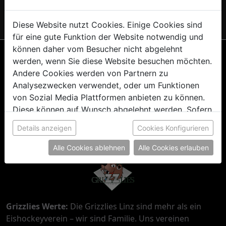
typischen Grizzlies-Style und zeig überall deine
Leidenschaft für Eishockey in Linz!
Diese Website nutzt Cookies. Einige Cookies sind
für eine gute Funktion der Website notwendig und
können daher vom Besucher nicht abgelehnt
werden, wenn Sie diese Website besuchen möchten.
Andere Cookies werden von Partnern zu
Analysezwecken verwendet, oder um Funktionen
von Sozial Media Plattformen anbieten zu können.
AGB
Datenschutz
Impressum
Diese können auf Wunsch abgelehnt werden. Sofern
sie unsere Webseite weiter nutzen, geben Sie
Details anzeigen
Cookies Konfigurieren
Einwilligung zu unseren Cookies.
Alle Cookies ablehnen
Alle Cookies erlauben
Grizzlies Werte:
Die Grizzlies Linz sind mehr als ein
Eishockeyverein – wir sind Familie. Uns vereinen