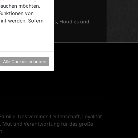
esuchen möchten.
Funktionen von
hnt werden. Sofern
s Rudels. Entdecke Shirts, Hoodies und
Alle Cookies erlauben
Familie. Uns vereinen Leidenschaft, Loyalität
z, Mut und Verantwortung für das große
h.