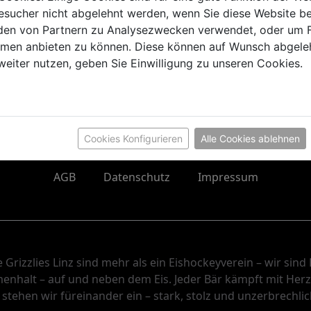
sucher nicht abgelehnt werden, wenn Sie diese Website b
en von Partnern zu Analysezwecken verwendet, oder um 
ormen anbieten zu können. Diese können auf Wunsch abgele
lltag – mit unserer
Grizzlies Fanwear
bist du immer Teil de
weiter nutzen, geben Sie Einwilligung zu unseren Cookies.
überall deine Leidenschaft für Eishockey in Linz!
Cookies Konfigurieren
Alle Cookies ablehnen
AGB
Datenschutz
Impressum
 Grizzlies Linz sind mehr als ein Eishockeyverein – wir sind 
nhalt – auf und neben dem Eis. Jeder Bär kämpft mit Her
tehen wir füreinander ein – stark, stolz und unzerbrechlic