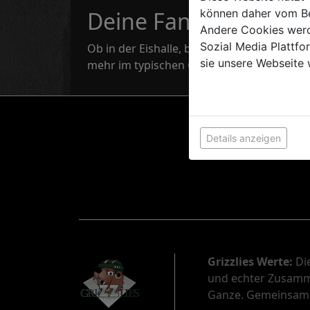
können daher vom Be
Deine Fanartikel
Andere Cookies werd
Sozial Media Plattf
Ob in der Eishalle, beim Training oder im A
sie unsere Webseite 
mehr im typischen Grizzlies-Style und zeig 
Details anzeigen
Grizzlies Werte:
Die
und echter Zusamme
Ganze. Gemeinsam s