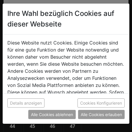
Ihre Wahl bezüglich Cookies auf
dieser Webseite
Badeschlapfen - 40
Diese Website nutzt Cookies. Einige Cookies sind
für eine gute Funktion der Website notwendig und
Mit den Grizzlies Badeschlapfen zeigst du auch abseits
können daher vom Besucher nicht abgelehnt
des Eises, für welches Team dein Herz schlägt! Bequem,
werden, wenn Sie diese Website besuchen möchten.
robust und mit dem markanten Grizzlies-Logo sind sie
Andere Cookies werden von Partnern zu
perfekt für Kabine, Pool oder Freizeit.
Analysezwecken verwendet, oder um Funktionen
von Sozial Media Plattformen anbieten zu können.
Diese können auf Wunsch abgelehnt werden. Sofern
Größe auswählen:
sie unsere Webseite weiter nutzen, geben Sie
Details anzeigen
Cookies Konfigurieren
Einwilligung zu unseren Cookies.
38
39
40
41
42
43
Alle Cookies ablehnen
Alle Cookies erlauben
44
45
46
47