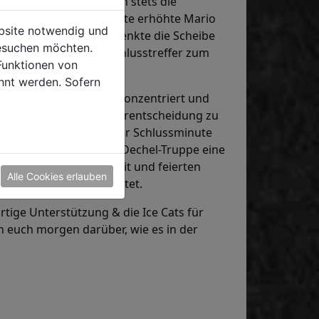
Koukal im Tor der Bären stets die
uverän. In der 28. Minute erhöhte Mario
ebsite notwendig und
og vor das Tor und versenkte die Scheibe
esuchen möchten.
 im Powerplay der Anschlusstreffer zum
Funktionen von
hnt werden. Sofern
 Mannschaften agierten konzentriert und
iteren Treffer für die Vorentscheidung zu
en. Amstetten kam in der Schlussminute
insatz verhinderte die Dechel-Truppe eine
Vorsprung über die Zeit und feierten
Alle Cookies erlauben
nführung von 2:0 bedeutet.
rtige Unterstützung & die Ice Cats für
 euch morgen darüber, wie es in der