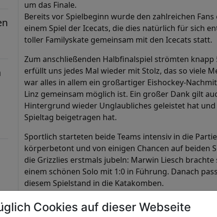
um das Finale.
Bereits vor Spielbeginn wurde den zahlreichen Fans
en
einem Spiel der Icecats, die dies natürlich für sich
toller Familyskate gemeinsam mit den Icecats statt.
Zum anschließenden Halbfinalspiel strömten knapp 
erfüllt uns jedes Mal wieder mit Stolz, das so viel
n
war alles in allem ein großartiger Eishockey-Nachmit
Linz gemeinsam möglich ist. Ein großer Dank gilt 
Hintergrund wieder Unglaubliches geleistet hat un
Spieltag beigetragen hat.
Sportlich starteten beide Teams intensiv in die Parti
körperbetont und von einigen Chancen auf beiden Se
die Grizzlies erstmals jubeln: Marwin Liesch brachte
einem schönen Solo mit 1:0 in Führung. Danach passi
diesem Spielstand in die Katakomben.
Im zweiten Drittel bot sich ein ähnliches Bild. Die Gr
üglich Cookies auf dieser Webseite
hochkarätige Torchancen, scheiterten jedoch immer