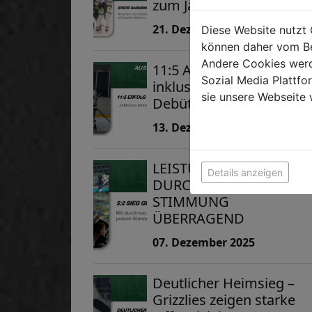
zum Jahresabschluss
21. Dezember 2025
Diese Website nutzt 
können daher vom Be
Andere Cookies werd
11:5 Auswärtssieg
Sozial Media Plattf
inklusive besonderem
sie unsere Webseite 
Debüt
13. Dezember 2025
LEISTUNG
Details anzeigen
DURCHWACHSEN -
STIMMUNG
ÜBERRAGEND
07. Dezember 2025
Deutlicher Heimsieg –
Grizzlies zeigen starke