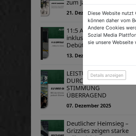
zum Jahresabschluss
21. Dezember 2025
Diese Website nutzt 
können daher vom Be
Andere Cookies werd
11:5 Auswärtssieg
Sozial Media Plattf
inklusive besonderem
sie unsere Webseite 
Debüt
13. Dezember 2025
LEISTUNG
Details anzeigen
DURCHWACHSEN -
STIMMUNG
ÜBERRAGEND
07. Dezember 2025
Deutlicher Heimsieg –
Grizzlies zeigen starke