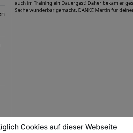
auch im Training ein Dauergast! Daher bekam er ges
Sache wunderbar gemacht. DANKE Martin für deinen
en
n
üglich Cookies auf dieser Webseite